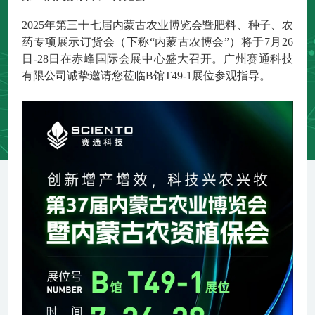
2025年第三十七届内蒙古农业博览会暨肥料、种子、农
药专项展示订货会（下称“内蒙古农博会”）将于7月26
日-28日在赤峰国际会展中心盛大召开。
广州赛通科技
有限公司
诚挚邀请您莅临
B馆T49-1展位
参观指导。